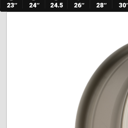
23″
24″
24.5
26″
28″
30