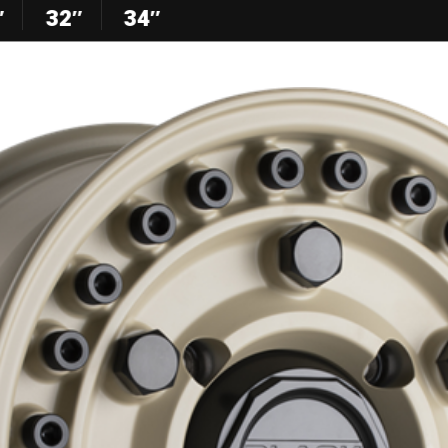
″
32″
34″