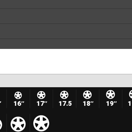
″
16″
17″
17.5
18″
19″
1