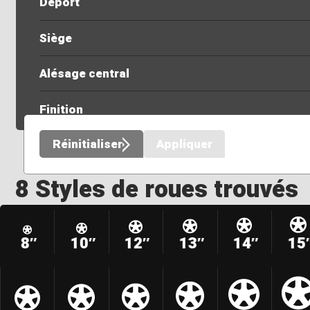
Déport
Siège
Alésage central
Finition
Réinitialiser
Appliquer
8 Styles de roues trouvés
8″
10″
12″
13″
14″
15