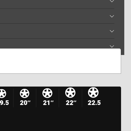
9.5
20″
21″
22″
22.5