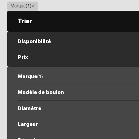
Clair
Marque
(
1
)
Trier
Disponibilité
Prix
Marque
(
1
)
Modèle de boulon
Diamètre
Largeur