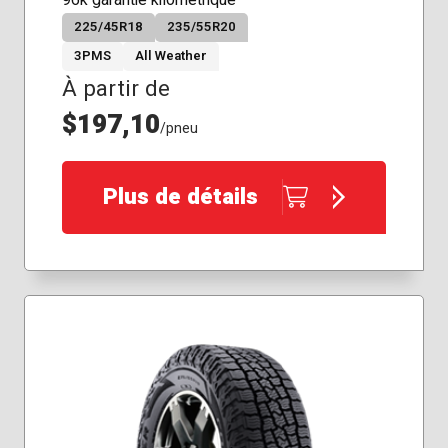
96k garantie kilométrique
225/45R18
235/55R20
3PMS
All Weather
À partir de
$197,10
/pneu
Plus de détails