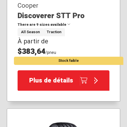
Cooper
Discoverer STT Pro
There are 9 sizes available
All Season
Traction
À partir de
33x12.50R20
35x12.50R15
$383,64
/pneu
35x12.50R18
Stock faible
35x12.50R20
35x12.50R22
275/65R18
Plus de détails
275/70R18
295/70R18
305/55R20