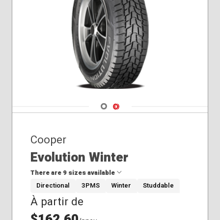
Hiver
Navigate 1
Navigate 2
Cooper
Evolution Winter
There are 9 sizes available
Directional
3PMS
Winter
Studdable
À partir de
205/55R16
215/60R17
$162,60