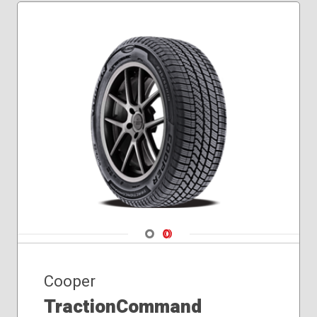
275/45R20
Navigate 1
Navigate 2
Cooper
TractionCommand