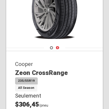
Navigate 1
Navigate 2
Cooper
Zeon CrossRange
235/55R19
All Season
Seulement
$306,45
/pneu