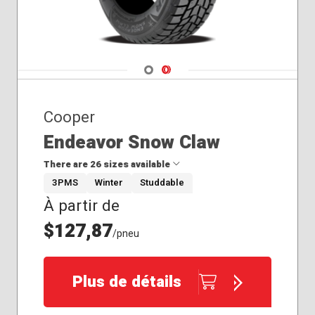
Navigate 1
Navigate 2
Cooper
Endeavor Snow Claw
There are 26 sizes available
3PMS
Winter
Studdable
À partir de
185/65R15
195/65R15
$127,87
/pneu
205/50R17
205/55R16
205/60R16
Plus de détails
205/65R16
215/45R17