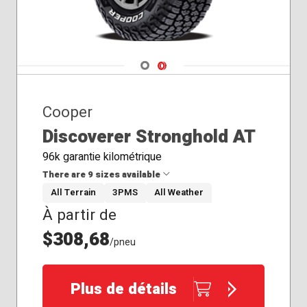
Navigate 1
Navigate 2
Cooper
Discoverer Stronghold AT
96k garantie kilométrique
There are 9 sizes available
All Terrain
3PMS
All Weather
À partir de
235/80R17
265/65R18
$308,68
/pneu
265/70R17
265/70R18
275/55R20
Plus de détails
275/60R20