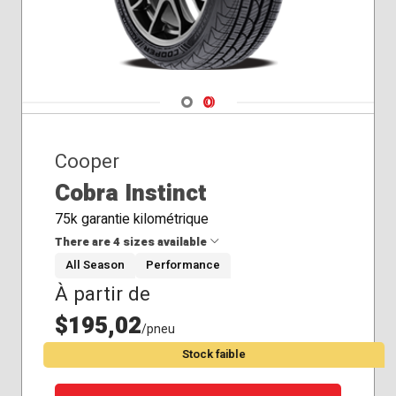
Navigate 1
Navigate 2
Cooper
Cobra Instinct
75k garantie kilométrique
There are 4 sizes available
All Season
Performance
À partir de
215/45R17
225/45R17
$195,02
/pneu
245/40R18
Stock faible
245/40R19