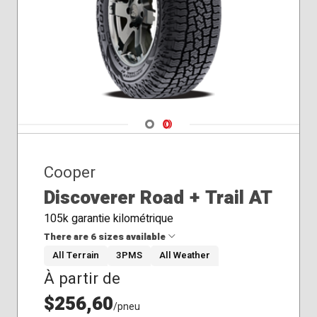
Navigate 1
Navigate 2
Cooper
Discoverer Road + Trail AT
105k garantie kilométrique
There are 6 sizes available
All Terrain
3PMS
All Weather
À partir de
235/75R17
245/60R18
$256,60
/pneu
265/65R18