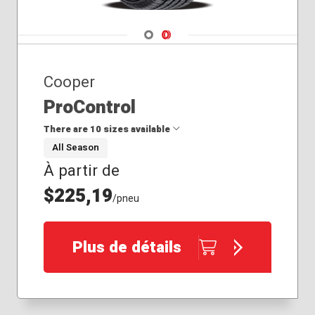
Navigate 1
Navigate 2
Cooper
ProControl
There are 10 sizes available
All Season
À partir de
225/40R18
235/45R19
$225,19
/pneu
235/55R17
235/55R18
245/40R19
Plus de détails
255/45R19
255/45R20
255/55R19
265/65R17