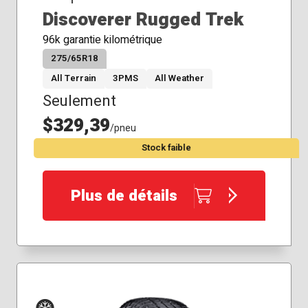
Discoverer Rugged Trek
96k garantie kilométrique
275/65R18
All Terrain
3PMS
All Weather
Seulement
$329,39
/pneu
Stock faible
Plus de détails