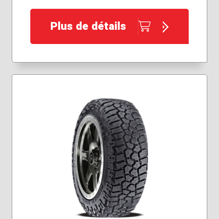
265/70R17
275/60R20
Plus de détails
275/65R18