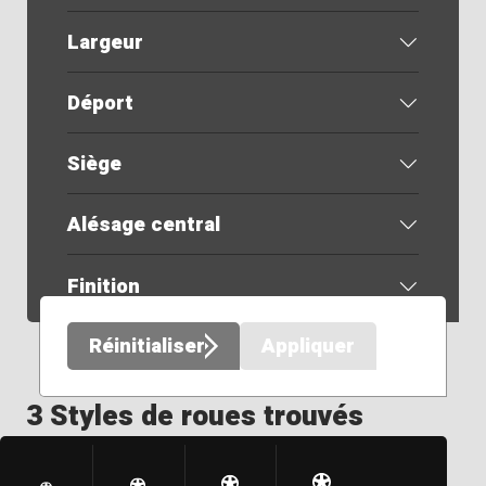
Largeur
Déport
Siège
Alésage central
Finition
Réinitialiser
Appliquer
3 Styles de roues trouvés