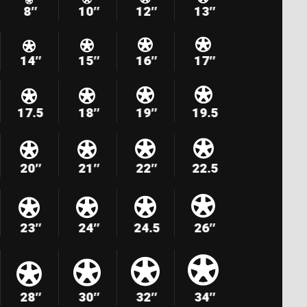
8″
10″
12″
13″
14″
15″
16″
17″
17.5
18″
19″
19.5
20″
21″
22″
22.5
23″
24″
24.5
26″
28″
30″
32″
34″