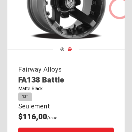
Navigate 1
Navigate 2
Fairway Alloys
FA138 Battle
Matte Black
12″
Seulement
$116,00
/roue