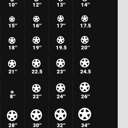
10″
12″
13″
14″
15″
16″
17″
17.5
18″
19″
19.5
20″
21″
22.5
23″
24.5
8″
22″
24″
26″
28″
30″
32″
34″