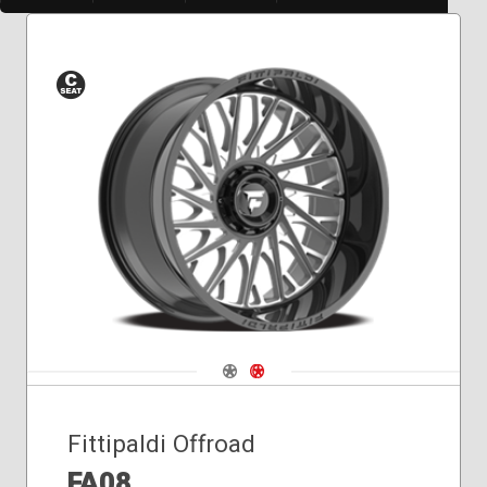
Siège
conique
Navigate 1
Navigate 2
Fittipaldi Offroad
FA08