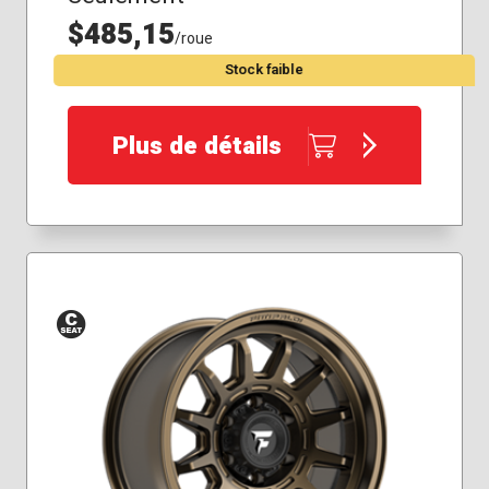
$485,15
/roue
Stock faible
Plus de détails
Siège
conique