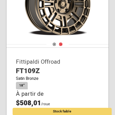
Navigate 1
Navigate 2
Fittipaldi Offroad
FT109Z
Satin Bronze
18″
À partir de
$508,01
/roue
Stock faible