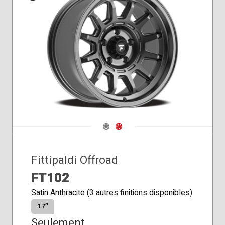
Siège
conique
Navigate 1
Navigate 2
Fittipaldi Offroad
FT102
Satin Anthracite (3 autres finitions disponibles)
17″
Seulement