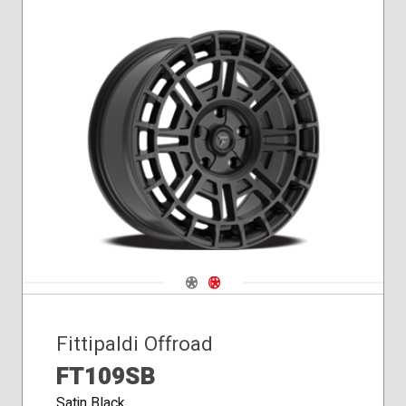
Navigate 1
Navigate 2
Fittipaldi Offroad
FT109SB
Satin Black