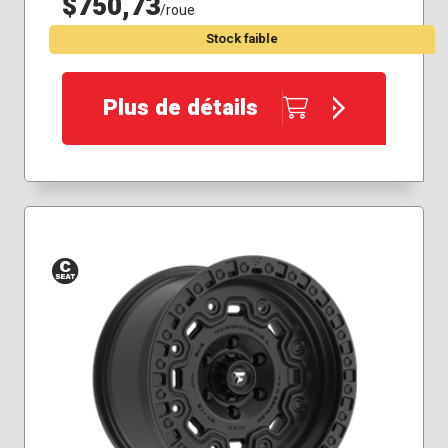
$750,73
/roue
Stock faible
Plus de détails
Siège
conique