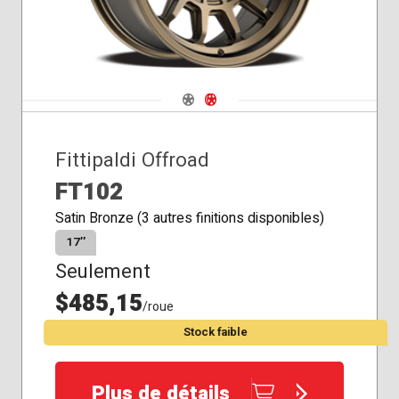
Navigate 1
Navigate 2
Fittipaldi Offroad
FT102
Satin Bronze (3 autres finitions disponibles)
17″
Seulement
$485,15
/roue
Stock faible
Plus de détails