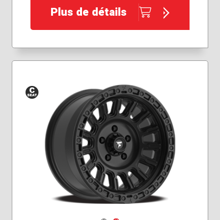
Plus de détails
Siège
conique
Navigate 1
Navigate 2