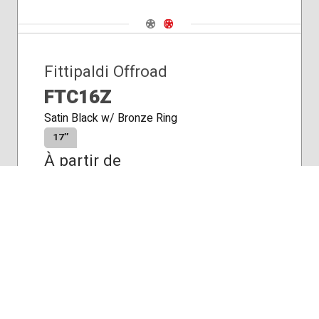
Navigate 1
Navigate 2
Fittipaldi Offroad
FTC16Z
Satin Black w/ Bronze Ring
17″
À partir de
$365,15
/roue
Plus de détails
Résultats affichés