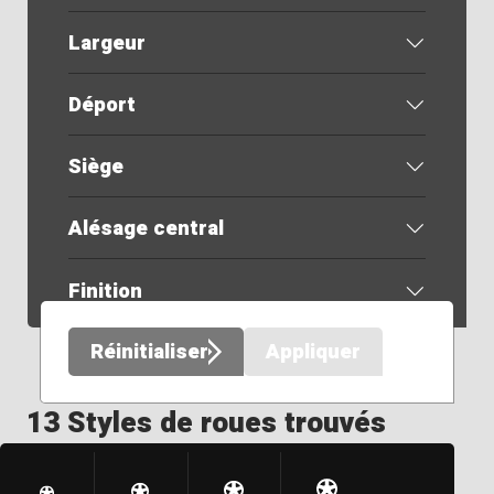
Largeur
Déport
Siège
Alésage central
Finition
Réinitialiser
Appliquer
13 Styles de roues trouvés