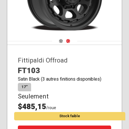
Navigate 1
Navigate 2
Fittipaldi Offroad
FT103
Satin Black (3 autres finitions disponibles)
17″
Seulement
$485,15
/roue
Stock faible