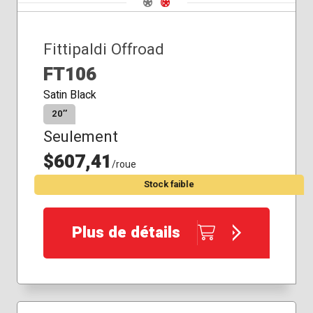
Fittipaldi Offroad
FT106
Satin Black
20″
Seulement
$607,41
/roue
Stock faible
Plus de détails