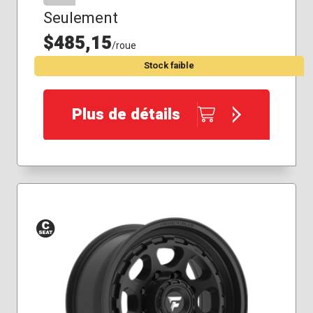
Seulement
$485,15
/roue
Stock faible
Plus de détails
Siège
conique