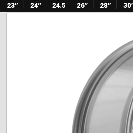
23″
24″
24.5
26″
28″
30