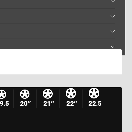
9.5
20″
21″
22″
22.5