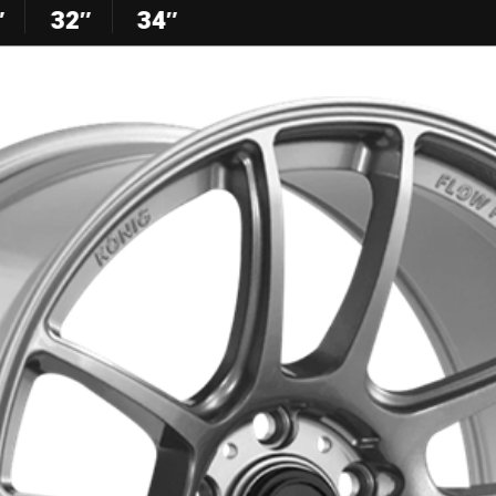
″
32″
34″