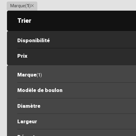
Clair
Marque
(
1
)
Trier
Disponibilité
Prix
Marque
(
1
)
Modèle de boulon
Diamètre
Largeur