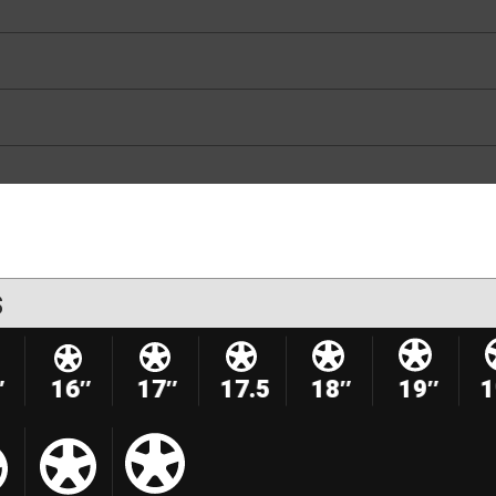
s
″
16″
17″
17.5
18″
19″
1