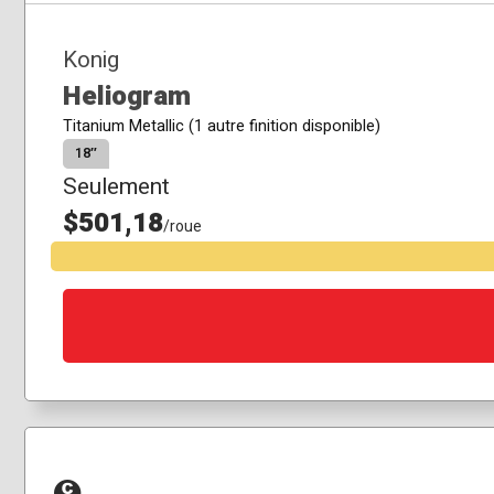
Konig
Heliogram
Titanium Metallic (1 autre finition disponible)
18″
Seulement
$501,18
/roue