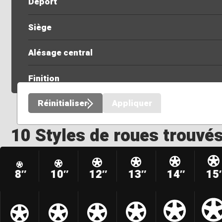
Déport
Siège
Alésage central
Finition
Réinitialiser
Appliquer
10 Styles de roues trouvé
8″
10″
12″
13″
14″
15