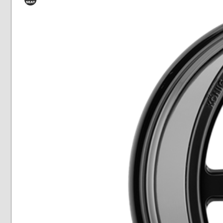
Siège
conique