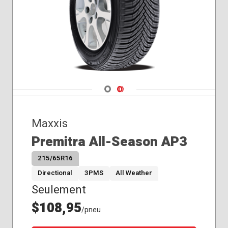
Navigate 1
Navigate 2
Maxxis
Premitra All-Season AP3
215/65R16
Directional
3PMS
All Weather
Seulement
$108,95
/pneu