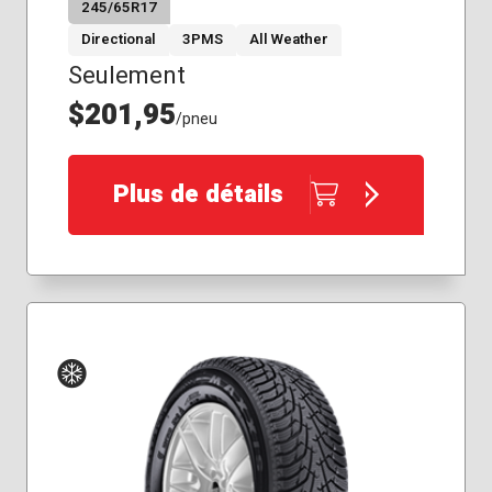
245/65R17
Directional
3PMS
All Weather
Seulement
$201,95
/pneu
Plus de détails
Hiver