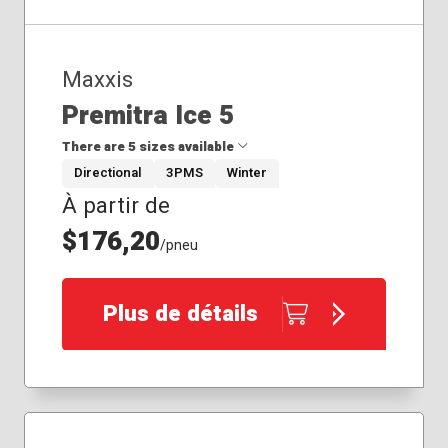
Maxxis
Premitra Ice 5
There are 5 sizes available
Directional
3PMS
Winter
À partir de
225/60R18
235/55R20
$176,20
/pneu
235/65R18
245/55R19
265/60R18
Plus de détails