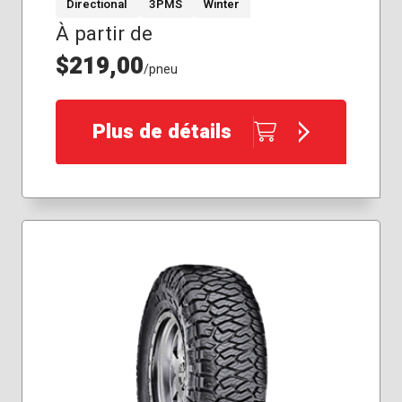
Directional
3PMS
Winter
À partir de
245/45R20
255/45R20
$219,00
/pneu
255/50R20
255/60R19
Plus de détails