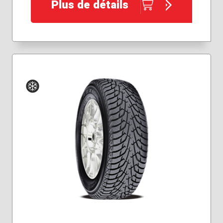
Plus de détails
245/40R18
Hiver