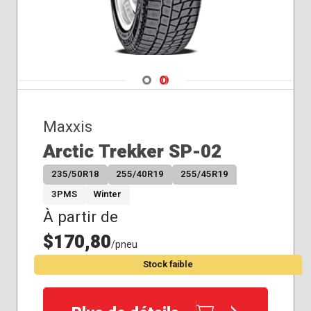
Navigate 1
Navigate 2
Maxxis
Arctic Trekker SP-02
235/50R18
255/40R19
255/45R19
3PMS
Winter
À partir de
$170,80
/pneu
Stock faible