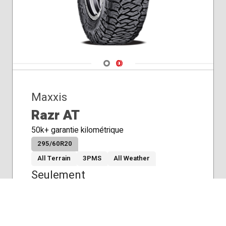
Navigate 1
Navigate 2
Maxxis
Razr AT
50k+ garantie kilométrique
295/60R20
All Terrain
3PMS
All Weather
Seulement
$390,52
/pneu