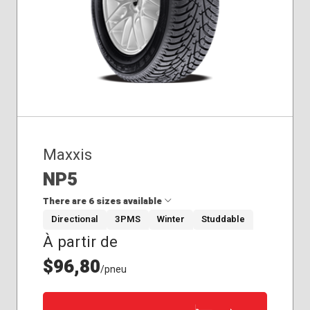
Maxxis
NP5
There are 6 sizes available
Directional
3PMS
Winter
Studdable
À partir de
195/55R15
195/65R15
$96,80
/pneu
205/55R16
205/55R17
215/55R17