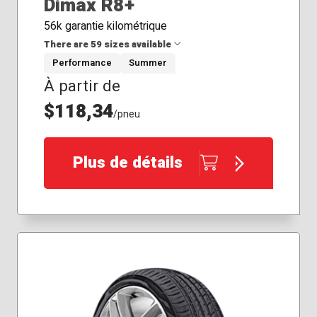
Dimax R8+
56k garantie kilométrique
There are 59 sizes available
Performance
Summer
À partir de
215/40R17
215/40R18
$118,34
/pneu
215/55R17
225/35R19
225/40R19
Plus de détails
225/45R17
225/45R18
225/45R19
225/55R19
235/35R19
235/40R18
235/40R19
235/45R20
235/50R18