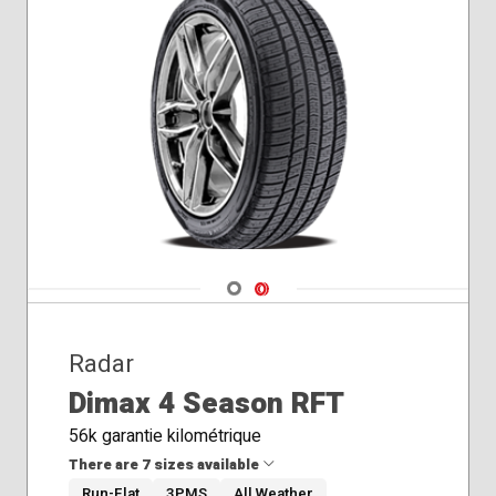
Navigate 1
Navigate 2
Radar
Dimax 4 Season RFT
56k garantie kilométrique
There are 7 sizes available
Run-Flat
3PMS
All Weather