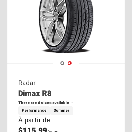
Navigate 1
Navigate 2
Radar
Dimax R8
There are 6 sizes available
Performance
Summer
À partir de
215/45R17
225/30R20
$115,99
/pneu