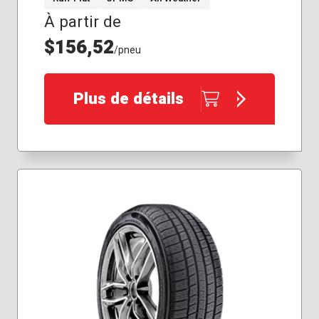
À partir de
195/55R16
205/45R17
$156,52
/pneu
225/45R18
225/60R18
235/55R19
Plus de détails
245/45R18
255/45R20