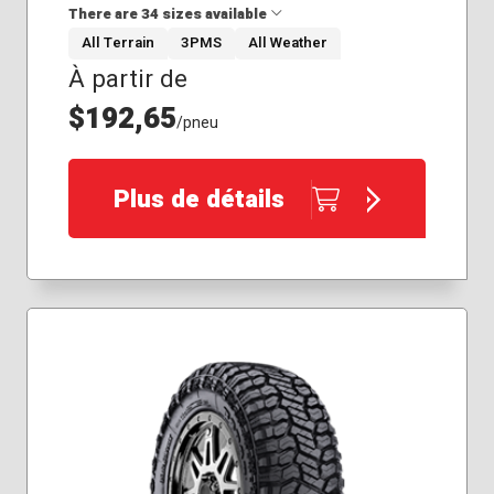
There are 34 sizes available
All Terrain
3PMS
All Weather
À partir de
35x12.50R17
35x12.50R18
$192,65
/pneu
35x12.50R20
35x12.50R22
37x12.50R20
Plus de détails
225/75R16
235/80R17
245/70R17
245/75R16
245/75R17
255/75R17
265/60R20
265/70R17
265/70R18
265/75R16
275/65R18