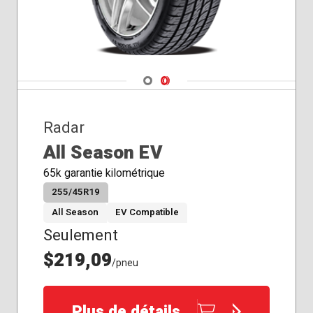
Navigate 1
Navigate 2
Radar
All Season EV
65k garantie kilométrique
255/45R19
All Season
EV Compatible
Seulement
$219,09
/pneu
Plus de détails