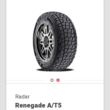
285/50R20
285/60R18
Navigate 1
Navigate 2
Radar
Renegade A/T5