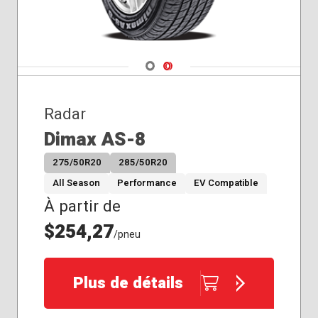
225/50R17
225/55R17
225/55R18
225/60R17
Navigate 1
Navigate 2
225/60R18
225/65R17
Radar
235/50R18
235/55R17
Dimax AS-8
235/55R18
275/50R20
285/50R20
235/60R18
245/40R18
All Season
Performance
EV Compatible
245/45R18
À partir de
$254,27
/pneu
Plus de détails