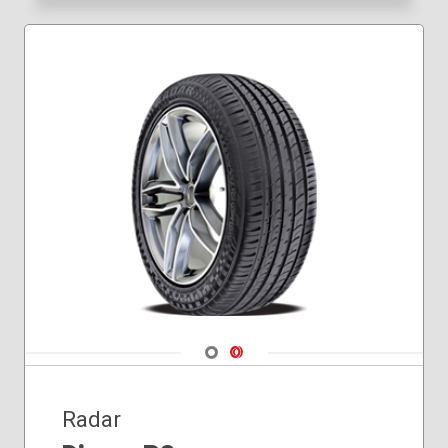
245/45R19
255/30R19
255/35R18
255/35R19
255/40R18
255/45R20
265/50R19
275/30R21
275/35R18
275/40R20
275/45R20
285/35R21
315/35R20
Navigate 1
Navigate 2
Radar