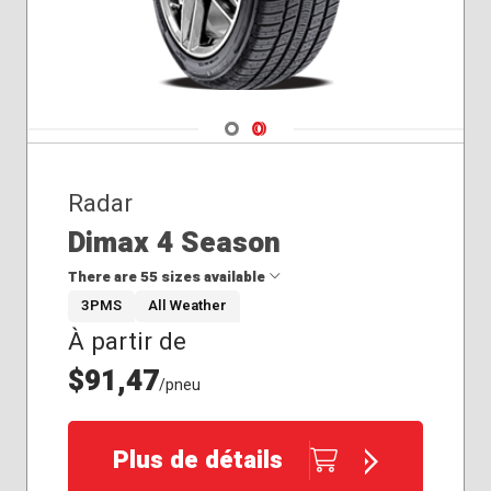
Navigate 1
Navigate 2
Radar
Dimax 4 Season
There are 55 sizes available
3PMS
All Weather
À partir de
165/65R14
165/65R15
$91,47
/pneu
175/65R14
175/65R15
185/55R15
Plus de détails
185/60R14