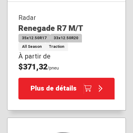
Radar
Renegade R7 M/T
35x12.50R17
33x12.50R20
All Season
Traction
À partir de
$371,32
/pneu
Plus de détails