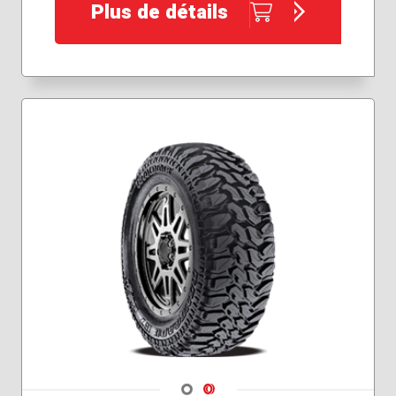
35x12.50R22
Plus de détails
37x12.50R20
285/55R20
295/60R20
295/70R18
Navigate 1
Navigate 2