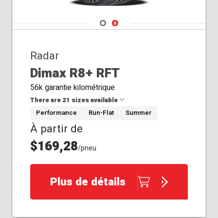
Navigate 1
Navigate 2
Radar
Dimax R8+ RFT
56k garantie kilométrique
There are 21 sizes available
Performance
Run-Flat
Summer
À partir de
205/40R18
225/40R19
$169,28
/pneu
225/45R19
235/55R19
245/35R18
Plus de détails
245/35R20
245/40R19
245/40R20