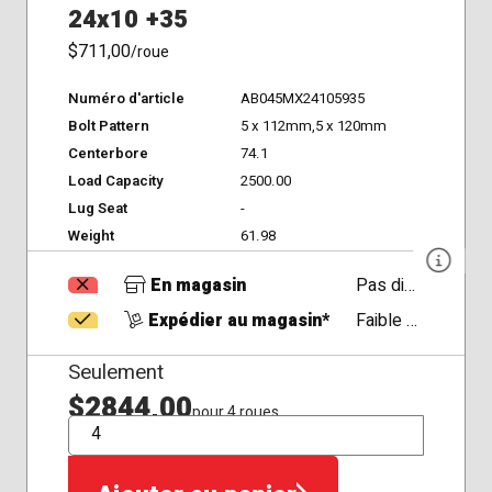
24x10 +35
$711,00
/roue
Numéro d'article
AB045MX24105935
Bolt Pattern
5 x 112mm,5 x 120mm
Centerbore
74.1
Load Capacity
2500.00
Lug Seat
-
Weight
61.98
En magasin
Pas disponible
Expédier au magasin*
Faible Disponibilité
Seulement
$2844,00
pour 4 roues
QTÉ