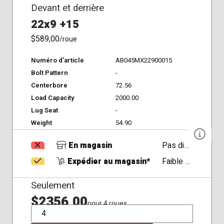
Devant et derrière
22x9 +15
$589,00
/roue
Numéro d'article
AB045MX22900015
Bolt Pattern
-
Centerbore
72.56
Load Capacity
2000.00
Lug Seat
-
Weight
54.90
En magasin
Pas disponible
Expédier au magasin*
Faible Disponibilité
Seulement
$2356,00
pour 4 roues
QTÉ