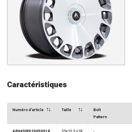
Caractéristiques
Numéro d'article
Taille
Bolt
Pattern
AB045MX20050018
20x10.5 +18
-