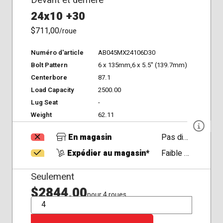
Devant et derrière
24x10 +30
$711,00
/roue
Numéro d'article
AB045MX24106D30
Bolt Pattern
6 x 135mm,6 x 5.5" (139.7mm)
Centerbore
87.1
Load Capacity
2500.00
Lug Seat
-
Weight
62.11
En magasin
Pas disponible
Expédier au magasin*
Faible Disponibilité
Seulement
$2844,00
pour 4 roues
QTÉ