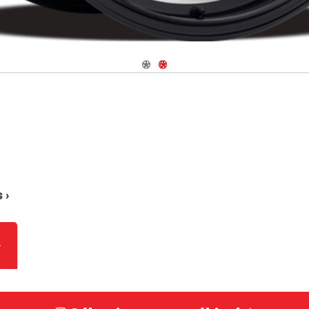
Navigate 1
Navigate 2
 ›