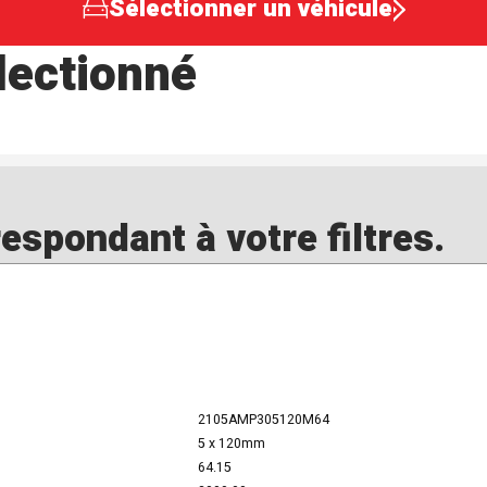
Sélectionner un véhicule
lectionné
spondant à votre filtres.
2105AMP305120M64
5 x 120mm
64.15