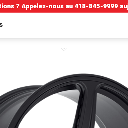
tions ? Appelez-nous au
418-845-9999
auj
S