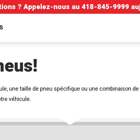
tions ? Appelez-nous au
418-845-9999
auj
S
neus!
le, une taille de pneu spécifique ou une combinaison de 
tre véhicule.