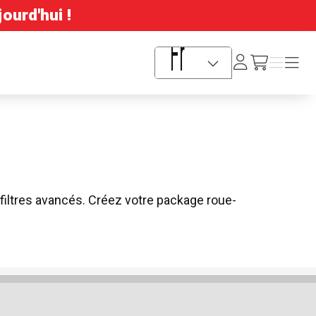
ourd'hui !
Se
Menu
Menu
/fr/cart
connecter
Sélecteur de langue
filtres avancés. Créez votre package roue-