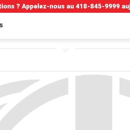
tions ? Appelez-nous au
418-845-9999
auj
S