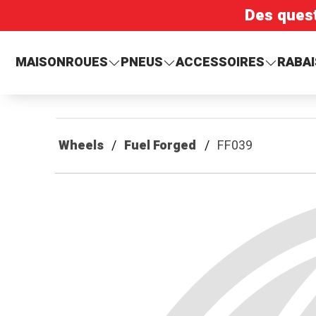
Des ques
MAISON
ROUES
PNEUS
ACCESSOIRES
RABAI
Wheels
Fuel Forged
FF039