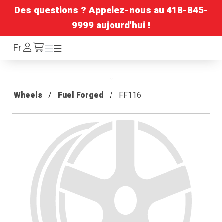
Des questions ? Appelez-nous au
418-845-
9999
aujourd'hui !
Se
Fr
Menu
Menu
/fr/cart
connecter
Wheels
Fuel Forged
FF116