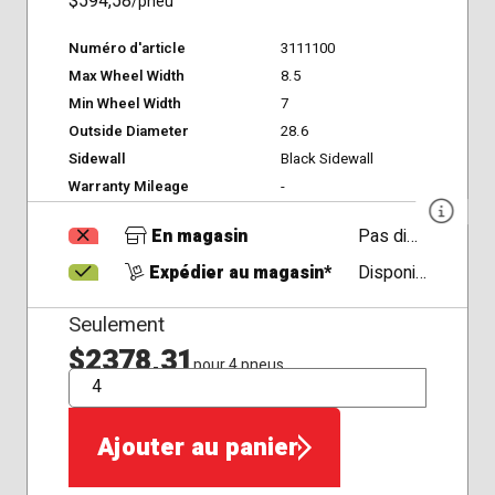
$594,58
/pneu
Numéro d'article
3111100
Max Wheel Width
8.5
Min Wheel Width
7
Outside Diameter
28.6
Sidewall
Black Sidewall
Warranty Mileage
-
En magasin
Pas disponible
Expédier au magasin*
Disponible
Seulement
$2378,31
pour 4 pneus
QTÉ
Ajouter au panier