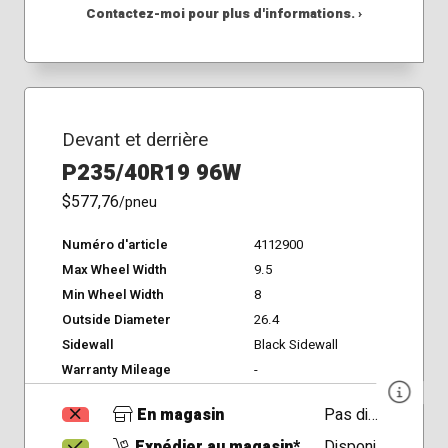
Contactez-moi pour plus d'informations. ›
Devant et derrière
P235/40R19 96W
$577,76
/pneu
Numéro d'article
4112900
Max Wheel Width
9.5
Min Wheel Width
8
Outside Diameter
26.4
Sidewall
Black Sidewall
Warranty Mileage
-
En magasin
Pas disponible
Expédier au magasin*
Disponible