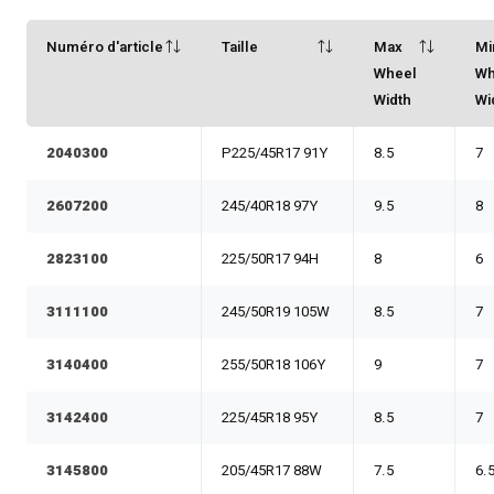
Numéro d'article
Taille
Max
Mi
Wheel
Wh
Width
Wi
2040300
P225/45R17 91Y
8.5
7
2607200
245/40R18 97Y
9.5
8
2823100
225/50R17 94H
8
6
3111100
245/50R19 105W
8.5
7
3140400
255/50R18 106Y
9
7
3142400
225/45R18 95Y
8.5
7
3145800
205/45R17 88W
7.5
6.