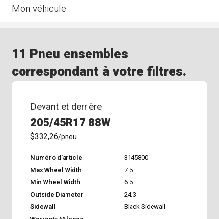
Mon véhicule
11 Pneu ensembles
correspondant à votre filtres.
Devant et derrière
205/45R17 88W
$332,26
/pneu
Numéro d'article
3145800
Max Wheel Width
7.5
Min Wheel Width
6.5
Outside Diameter
24.3
Sidewall
Black Sidewall
Warranty Mileage
-