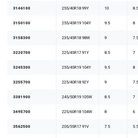
3146100
255/40R18 99Y
10
8.
3150100
255/45R19 104Y
9.5
8
3158300
235/45R18 98W
9
7.
3220700
225/45R17 91Y
8.5
7
3245300
255/45R19 104Y
9.5
8
3255700
225/40R18 92Y
9
7.
3381900
245/50R19 105W
8.5
7
3495700
225/60R18 104W
8
6
3562500
205/55R17 91V
7.5
5.