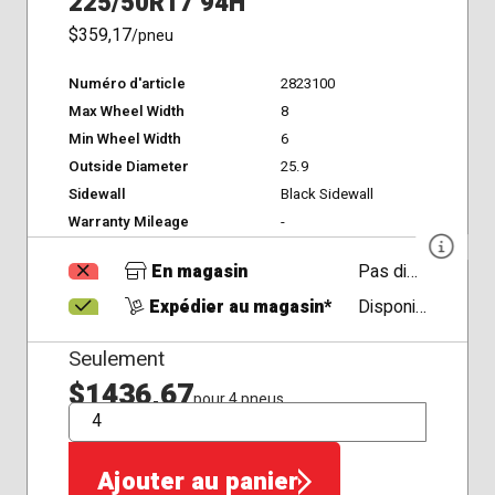
225/50R17 94H
$359,17
/pneu
Numéro d'article
2823100
Max Wheel Width
8
Min Wheel Width
6
Outside Diameter
25.9
Sidewall
Black Sidewall
Warranty Mileage
-
En magasin
Pas disponible
Expédier au magasin*
Disponible
Seulement
$1436,67
pour 4 pneus
QTÉ
Ajouter au panier