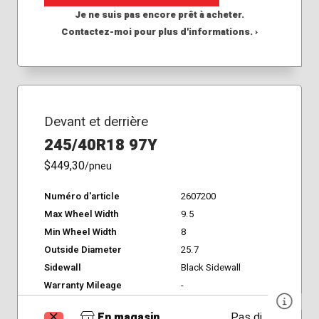
Je ne suis pas encore prêt à acheter.
Contactez-moi pour plus d'informations. ›
Devant et derrière
245/40R18 97Y
$449,30
/pneu
Numéro d'article
2607200
Max Wheel Width
9.5
Min Wheel Width
8
Outside Diameter
25.7
Sidewall
Black Sidewall
Warranty Mileage
-
En magasin
Pas disponible