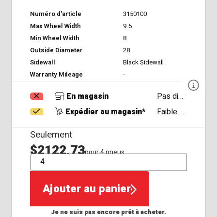
Numéro d'article
3150100
Max Wheel Width
9.5
Min Wheel Width
8
Outside Diameter
28
Sidewall
Black Sidewall
Warranty Mileage
-
En magasin
Pas disponible
Expédier au magasin*
Faible Disponibilité
Seulement
$2122,73
pour 4 pneus
QTÉ
Ajouter au panier
Je ne suis pas encore prêt à acheter.