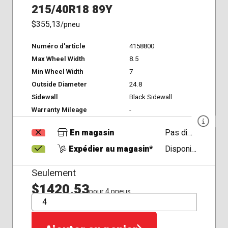
215/40R18 89Y
$355,13
/pneu
Numéro d'article
4158800
Max Wheel Width
8.5
Min Wheel Width
7
Outside Diameter
24.8
Sidewall
Black Sidewall
Warranty Mileage
-
En magasin
Pas disponible
Expédier au magasin*
Disponible
Seulement
$1420,53
pour 4 pneus
QTÉ