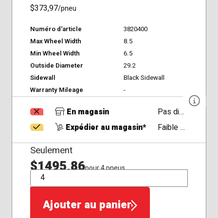
$373,97
/pneu
Numéro d'article
3820400
Max Wheel Width
8.5
Min Wheel Width
6.5
Outside Diameter
29.2
Sidewall
Black Sidewall
Warranty Mileage
-
En magasin
Pas disponible
Expédier au magasin*
Faible Disponibilité
Seulement
$1495,86
pour 4 pneus
QTÉ
Ajouter au panier