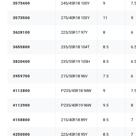
3573400
245/45R18 100Y
9
7.
3573500
275/40R18 103Y
11
9
3628100
225/55R17 97Y
8
6
3655800
235/55R18 104T
8.5
6.
3820400
235/55R19 105H
8.5
6.
3959700
215/50R18 96V
7.5
6
4112800
P235/45R18 94W
9
7.
4112900
P235/40R19 96W
9.5
8
4158800
215/40R18 89Y
8.5
7
4250000
225/45R18 95Y
8.5
7