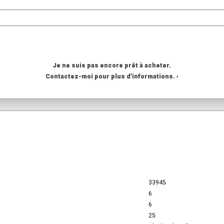
Je ne suis pas encore prêt à acheter.
Contactez-moi pour plus d'informations. ›
33945
6
6
25