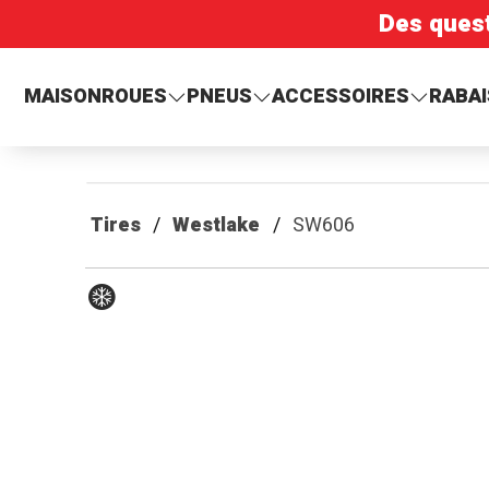
Des ques
MAISON
ROUES
PNEUS
ACCESSOIRES
RABAI
Tires
Westlake
SW606
Hiver