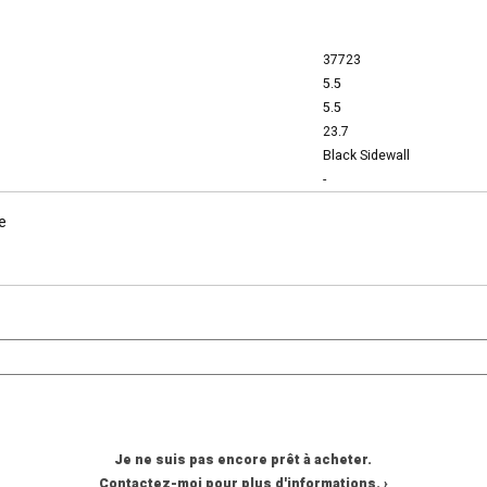
37723
5.5
5.5
23.7
Black Sidewall
-
e
Je ne suis pas encore prêt à acheter.
Contactez-moi pour plus d'informations. ›