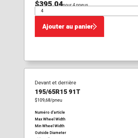
$395,04
pour 4 pneus
QTÉ
Ajouter au panier
Devant et derrière
195/65R15 91T
$109,68
/pneu
Numéro d'article
Max Wheel Width
Min Wheel Width
Outside Diameter