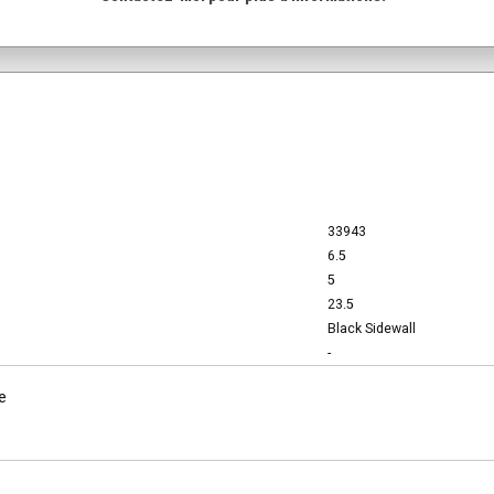
33943
6.5
5
23.5
Black Sidewall
-
e