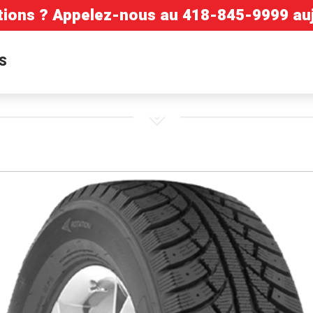
tions ? Appelez-nous au
418-845-9999
auj
S