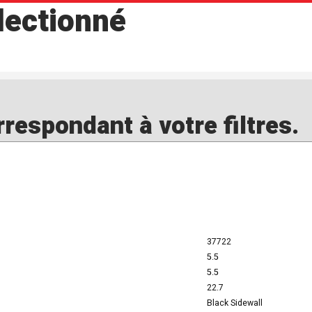
lectionné
espondant à votre filtres.
37722
5.5
5.5
22.7
Black Sidewall