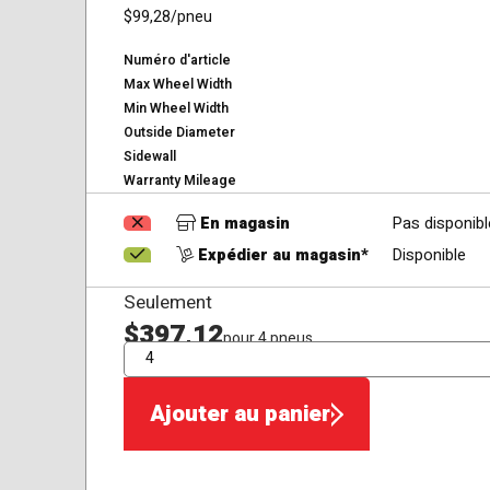
$99,28
/pneu
Numéro d'article
Max Wheel Width
Min Wheel Width
Outside Diameter
Sidewall
Warranty Mileage
En magasin
Pas disponibl
Expédier au magasin*
Disponible
Seulement
$397,12
pour 4 pneus
QTÉ
Ajouter au panier