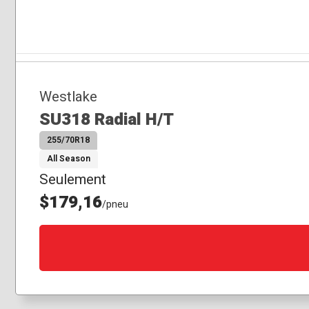
Westlake
SU318 Radial H/T
255/70R18
All Season
Seulement
$179,16
/pneu